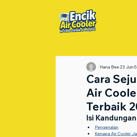
Hana Bee
23 Jun
5
Cara Sej
Air Cool
Terbaik 
Isi Kandungan
Pengenalan
Kenapa Air Cooler Ja