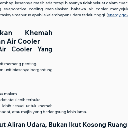
embap, kesannya masih ada tetapi biasanya tidak sekuat dalam cuaca
g evaporative cooling menjelaskan bahawa air cooler menyejuk
estasinya menurun apabila kelembapan udara terlalu tinggi. (
energy.go
kkan Khemah 
n Air Cooler
Air Cooler Yang 
unit memang penting.
han unit biasanya bergantung 
tau malam
at atau lebih terbuka
a lebih sesuai untuk khemah 
 padat, atau majlis yang berlangsung lebih lama.
kut Aliran Udara, Bukan Ikut Kosong Ruang