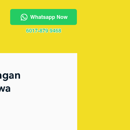
Whatsapp Now
6017-879 9468
ngan
wa