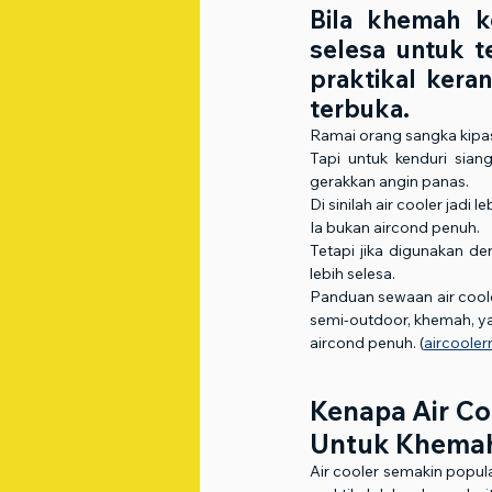
Bila khemah k
selesa untuk te
praktikal kera
terbuka.
Ramai orang sangka kipa
Tapi untuk kenduri sian
gerakkan angin panas.
Di sinilah air cooler jadi
Ia bukan aircond penuh.
Tetapi jika digunakan d
lebih selesa.
Panduan sewaan air cooler
semi-outdoor, khemah, ya
aircond penuh. (
aircoole
Kenapa Air Coo
Untuk Khemah
Air cooler semakin popular