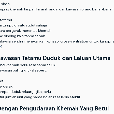
 biasa.
 hujung khemah tanpa fikir arah angin dan kawasan orang benar-benar
:
 tetamu
ertumpu di satu sudut sahaja
udara bergerak merentas khemah
 ke dinding kain tanpa sebab
laysia sendiri menekankan konsep cross-ventilation untuk kanopi 
y
)
Kawasan Tetamu Duduk dan Laluan Utama
nci khemah perlu rasa sama sejuk.
awasan paling kritikal seperti:
et
bergerak
empat duduk keluarga jika perlu
, jumlah unit yang sama boleh rasa lebih efektif.
Dengan Pengudaraan Khemah Yang Betul