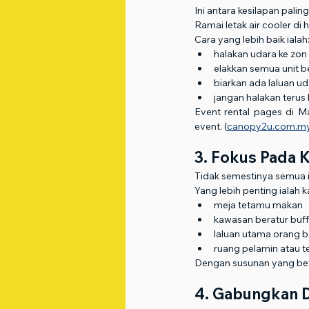
Ini antara kesilapan paling
Ramai letak air cooler di
Cara yang lebih baik ialah
halakan udara ke zon
elakkan semua unit b
biarkan ada laluan 
jangan halakan terus
Event rental pages di Ma
event. (
canopy2u.com.m
3. Fokus Pada 
Tidak semestinya semua i
Yang lebih penting ialah k
meja tetamu makan
kawasan beratur buff
laluan utama orang 
ruang pelamin atau t
Dengan susunan yang betul
4. Gabungkan 