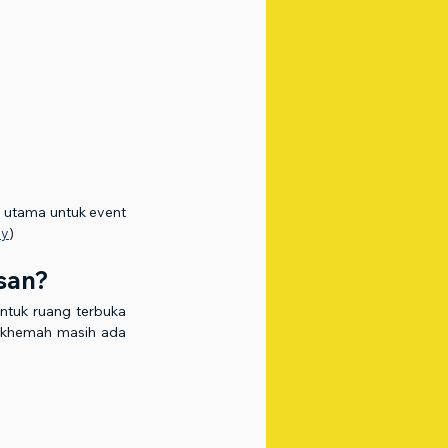
n utama untuk event 
my
)
san?
ntuk ruang terbuka 
n khemah masih ada 