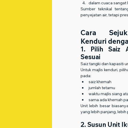
dalam cuaca sangat l
Sumber teknikal tentan
penyejatan air, tetapi pr
Cara Seju
Kenduri denga
1. Pilih Saiz 
Sesuai
Saiz tangki dan kapasiti 
Untuk majlis kenduri, pili
pada:
saiz khemah
jumlah tetamu
waktu majlis siang a
sama ada khemah pad
Unit lebih besar biasany
yang lebih panjang, lebih
2. Susun Unit I