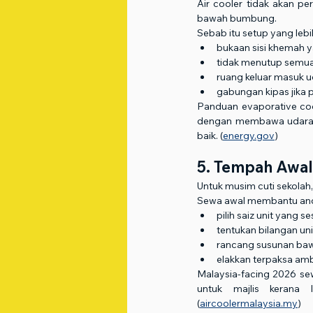
Air cooler tidak akan pe
bawah bumbung.
Sebab itu setup yang lebi
bukaan sisi khemah 
tidak menutup semua
ruang keluar masuk 
gabungan kipas jika 
Panduan evaporative coo
dengan membawa udara lua
baik. (
energy.gov
)
5. Tempah Awal 
Untuk musim cuti sekolah,
Sewa awal membantu an
pilih saiz unit yang se
tentukan bilangan uni
rancang susunan baw
elakkan terpaksa ambi
Malaysia-facing 2026 se
untuk majlis kerana l
(
aircoolermalaysia.my
)