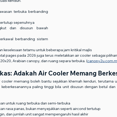
uasi kenduri.
kawasan terbuka berbanding 
 tertutup sepenuhnya
gkut dan disusun bawah 
terkawal berbanding sistem 
n keselesaan tetamu untuk beberapa jam kritikal majlis
tal pages pada 2026 juga terus meletakkan air cooler sebagai piliha
20x20, Arabian canopy, dan ruang separa terbuka. (
canopy2u.com.
kas: Adakah Air Cooler Memang Berke
ir cooler memang boleh bantu sejukkan khemah kenduri, terutama u
i keberkesanannya paling tinggi bila unit disusun dengan betul da
esan untuk ruang terbuka dan semi-terbuka
n rasa panas, bukan menyejukkan seperti aircond tertutup
gin, dan jumlah unit sangat mempengaruhi hasil akhir