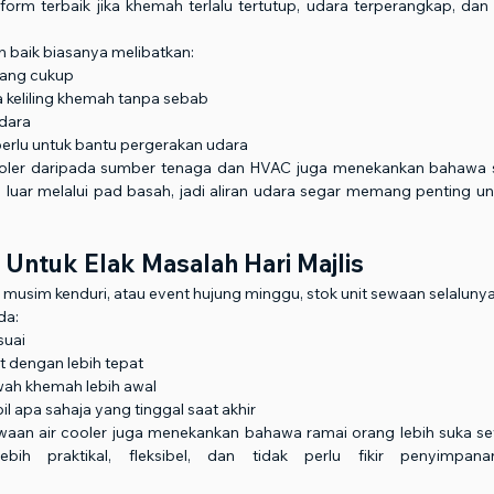
rform terbaik jika khemah terlalu tertutup, udara terperangkap, dan
h baik biasanya melibatkan:
yang cukup
 keliling khemah tanpa sebab
udara
perlu untuk bantu pergerakan udara
ler daripada sumber tenaga dan HVAC juga menekankan bahawa sis
r melalui pad basah, jadi aliran udara segar memang penting untu
Untuk Elak Masalah Hari Majlis
 musim kenduri, atau event hujung minggu, stok unit sewaan selaluny
da:
suai
t dengan lebih tepat
ah khemah lebih awal
l apa sahaja yang tinggal saat akhir
waan air cooler juga menekankan bahawa ramai orang lebih suka se
ebih praktikal, fleksibel, dan tidak perlu fikir penyimpana