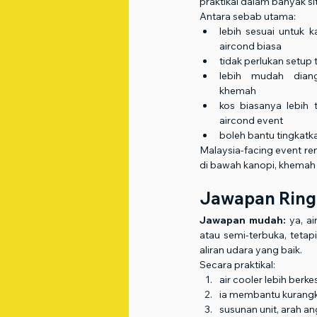
praktikal dalam banyak sit
Antara sebab utama:
lebih sesuai untuk 
aircond biasa
tidak perlukan setup
lebih mudah dian
khemah
kos biasanya lebih 
aircond event
boleh bantu tingkatka
Malaysia-facing event ren
di bawah kanopi, khemah 
Jawapan Ring
Jawapan mudah:
 ya, a
atau semi-terbuka, tetap
aliran udara yang baik.
Secara praktikal:
air cooler lebih berk
ia membantu kurangka
susunan unit, arah an