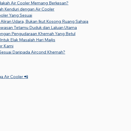
dakah Air Cooler Memang Berkesan?
h Kenduri dengan Air Cooler
Cooler Yang Sesuai
ut Aliran Udara, Bukan Ikut Kosong Ruang Sahaja
awasan Tetamu Duduk dan Laluan Utama
engan Pengudaraan Khemah Yang Betul
ntuk Elak Masalah Hari Majlis
er Kami
h Sesuai Daripada Aircond Khemah?
 Air Cooler 📲